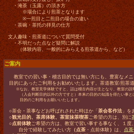
・淹茶（玉露）の頂き方
※場合により煎茶となります
※一煎目と二煎目の場合の違い
・茶碗・茶托の拝見の仕方
文人趣味・煎茶道について質問受付
・不明だった点など疑問に解説
（体験内容、一般的にみらえる煎茶道から、など）
ご案内
教室での習い事・稽古目的では無い方にも、豊富なメニ
目的にあったご利用をお勧めいたします。茶道教室/煎茶
※なお、教室見学体験ですと、話は稽古内容が主となり、教室の説明
（入会判断目的以外の方ですと）本来の目的の知識を得たい事とは
目的のご利用をお願いいたします。
○茶会・茶事などお呼ばれされた時ほか「
茶会
客作法
」を
○
観光目的、茶席体験、茶室抹茶喫茶
ご希望の方は、別に
○
点前体験
ご希望の方は、教室で習い事する事なく、１度
自分で経験してみたい方
（点茶
・点前体験
）
は、
点茶