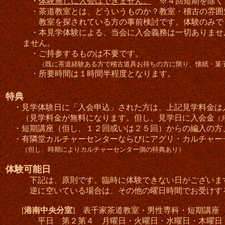
・
体験無しに入会はできません。
※４回短期を除く
・茶道教室とは、どういうものか？教室・稽古の雰囲
教室を探されている方の事前検討です。体験のみで
・本見学体験による、当会に入会義務は一切ありませ
ません。
・ご持参するものは不要です。
（既に茶道経験ある方で稽古道具お持ちの方に限り、懐紙・菓
・所要時間は１時間半程度となります。
特典
・見学体験日に「入会申込」された方は、上記見学料金は
（見学料金が無料になります。但し、見学日に入会金
（
・短期講座（但し、１２回或いは２５回）からの編入の方
・有隣堂カルチャーセンターならびにアグリ・カルチャー
（但し、時期によりカルチャーセンター側の特典あり）
体験可能日
下記は、原則です。臨時に体験できない日がございま
逆に空いている場合は、その他の曜日時間でお受けする
[
港南中央分室
] 表千家茶道教室・男性専科・短期講座
平日 第２第４ 月曜日・火曜日・水曜日・木曜日 10:0