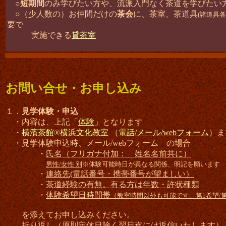
○
短期間
のみ学びたい方や、流派入門なく茶道を学びたい
○（少人数の）お仲間だけの
茶会
に、茶室、茶道具
(諸道具
要で
実施できる
貸茶室
お問い合せ・お申し込み
１．
見学体験・申込
・内容は、上記「
体験
」となります
・
横濱茶館
®
横浜文化教室
（
電話/メール/webフォーム
）ま
・見学体験申込時、メール/webフォーム の場合
・
氏名（フリガナ付加： 姓名名前共に）
男性/女性 別
※体験可能時日が異なる関係、明記を願います
・
連絡先(電話番号・携帯番号が望ましい）
・
茶道経験の有無。有る方は年数・許状種類
・
体験希望日時間帯
（教室時間以外も可能です。第1希望/
を添えてお申し込みください。
折り返し（原則定休日除く翌日迄には返信いたします）『