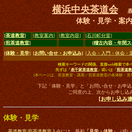
横浜中央茶道会
体験・見学・案
[
茶道教室
]
[
教室案内
]
[
教室内容
]
[
石川町分室
]
[
煎茶道教室
]
[
稽古内容・年間ス
[
体験・見学
]
[
お問い合せ・お申込み
]
[
入会・入門・休会・
検索キーワードの関係、直接web検索で本
先ずは「
表千家茶道教室
」或いは「
煎茶道教
(本ページは、茶道教室・講座／煎茶道教室の各体験・見
下記「体験・見学」と「お問い合せ・お申込
ご同意の上、次からお申し込
お申し込み
【
体験・見学
茶道教室
/
煎茶道教室
入会には、最初
「見学・体験」
（或い