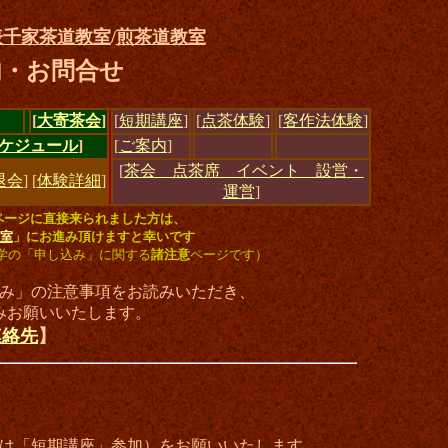
表千家茶道教室
/
煎茶道教室
内・お問合せ
[
大寄茶会
]
[
短期講座
]
[
点茶体験
]
[
客作法体験
]
ケジュール
]
[
ご案内
]
[
茶会 点茶席 イベント 設営・
退会
]
[
体験詳細
]
運営
]
ページに直接来られました方は、
室
」にお進み頂けますと幸いです
学の「申し込み」に関する
諸注意
ページです）
み」の注意事項をお読みいただき、
みお願いいたします。
連絡先
】
は「短期講座」参加）をお願いいたします。