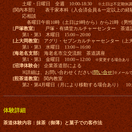
土曜・日曜日 全週 10:00-18:30
※土日は不定期休
[関内本部] 表千家本科（入会済会員＆一定以上の経
応相談
各曜日午前10時（土日は9時から）から21時（男性は
[
戸塚教室
] 戸塚・有燐堂カルチャーセンター 茶道
第1・第3 木曜日 15:00～20:00
[上大岡教室
] アグリ・セブンカルチャーセンター（上
第1・第3 水曜日 13:00～16:00
[海老名支部
] 海老名市立交流館 茶道講座
第1・第3 金曜日 10:00～12:00
※変更する場合あり
[沼津体験会
]
企業茶道部による
※詳細は、お問い合わせください[
問い合せ
]
※メール
[煎茶道教室
] 関内教室
第2・第4月曜日（月により移動する場合あり） 10:30～
体験詳細
茶道体験内容：抹茶（御薄）と菓子での客作法