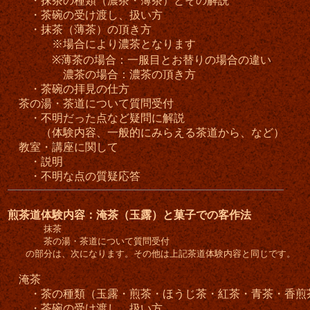
・抹茶の種類（濃茶・薄茶）とその解説
・茶碗の受け渡し、扱い方
・抹茶（薄茶）の頂き方
※場合により濃茶となります
※薄茶の場合：一服目とお替りの場合の違い
濃茶の場合：濃茶の頂き方
・茶碗の拝見の仕方
茶の湯・茶道について質問受付
・不明だった点など疑問に解説
（体験内容、一般的にみらえる茶道から、など）
教室・講座に関して
・説明
・不明な点の質疑応答
煎茶道体験内容：淹茶（玉露）と菓子での客作法
抹茶
茶の湯・茶道について質問受付
の部分は、次になります。その他は上記茶道体験内容と同じです。
淹茶
・茶の種類（玉露・煎茶・ほうじ茶・紅茶・青茶・香煎
・茶碗の受け渡し、扱い方