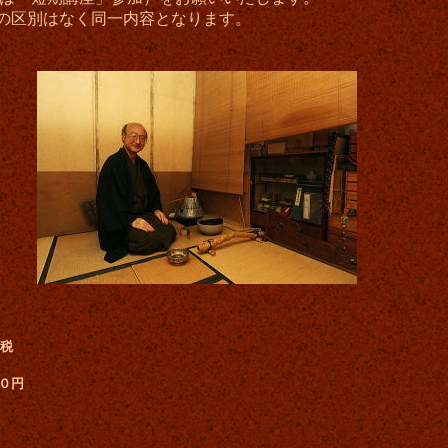
の区別はなく同一内容となります。
＋税
０円