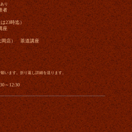
講あり
験者
23時迄）
講座
大岡店） 茶道講座
で願います。折り返し詳細を送ります。
12:30