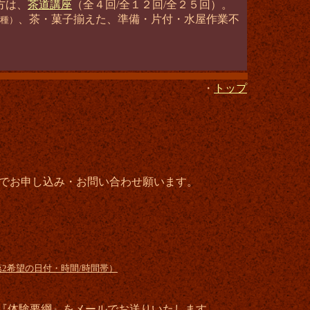
方は、
茶道講座
（全４回/全１２回/全２５回）。
、茶・菓子揃えた、準備・片付・水屋作業不
各種）
・
トップ
でお申し込み・お問い合わせ願います。
第2希望の日付・時間/時間帯）
体験要綱』をメールでお送りいたします。