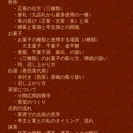
所作
・正座の仕方（三種類）
・座礼（九品礼から最多使用の一種）
・客の並び（正客・次客・末）と座
・燐客と客側と亭主側との関係
お菓子
・お菓子の種類と使用する場面（3種類）
※主菓子、干菓子、金平糖
・食籠、干菓子器、振出 の扱い
・（三種類）のお菓子の取り方、懐紙の扱い
・同、召し上がり方
白湯（香煎茶代用）
・卓付き（煎茶）茶碗の取り扱い
・召し上がり方
茶室について
・小間広間四畳半
・茶室のつくり
点前の流れ
・茶席での点前の見学
・亭主と客との礼のタイミング、流れ
抹茶