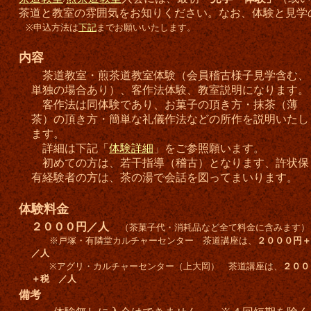
茶道と教室の雰囲気をお知りください。なお、体験と見学
※申込方法は
下記
までお願いいたします。
内容
茶道教室・煎茶道教室体験（会員稽古様子見学含む、
単独の場合あり）、客作法体験、教室説明になります。
客作法は同体験であり、お菓子の頂き方・抹茶（薄
茶）の頂き方・簡単な礼儀作法などの所作を説明いたし
ます。
詳細は下記「
体験詳細
」をご参照願います。
初めての方は、若干指導（稽古）となります、許状保
有経験者の方は、茶の湯で会話を図ってまいります。
体験料金
２０００円／人
（茶菓子代・消耗品など全て料金に含みます）
※戸塚・有隣堂カルチャーセンター 茶道講座は、
２０００円
／人
※アグリ・カルチャーセンター（上大岡） 茶道講座は、
２００
＋税 ／人
備考