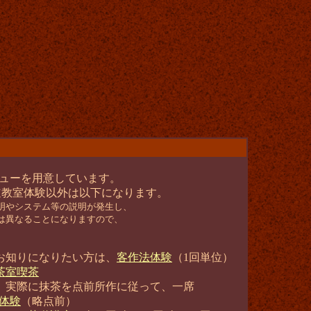
ューを用意しています。
道教室体験以外は以下になります。
やシステム等の説明が発生し、
異なることになりますので、
お知りになりたい方は、
客作法体験
（1回単位）
茶室喫茶
、実際に抹茶を点前所作に従って、一席
体験
（略点前）